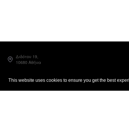
Διδότου 19,
10680 Αθήνα
Facebook
This website uses cookies to ensure you get the best expe
Instagram
info@loggiabooks.com