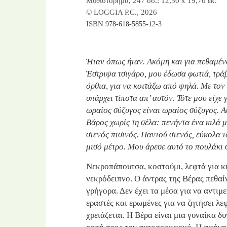
Μυθιστόρημα, 247 σσ.: 12,50 x 19,70 εκ.
© LOGGIA P.C., 2026
ISBN
978-618-5855-12-3
Ήταν όπως ήταν. Ακόμη και για πεθαμένο
Έστριψα τσιγάρο, μου έδωσα φωτιά, τράβ
όρθια, για να κοιτάζω από ψηλά. Με τον
υπάρχει τίποτα απ’ αυτόν. Τότε μου είχε
ωραίος σύζυγος είναι ωραίος σύζυγος. Αυ
Βάρος χωρίς τη σέλα: πενήντα ένα κιλά μ
στενός πισινός. Παντού στενός, εύκολα τ
μισό μέτρο. Μου άρεσε αυτό το πουλάκι 
Νεκροπάπουτσα, κοστούμι, λεφτά για κη
νεκρόδειπνο. Ο άντρας της Βέρας πεθαίν
γρήγορα. Δεν έχει τα μέσα για να αντι
εραστές και ερωμένες για να ζητήσει λεφ
χρειάζεται. Η Βέρα είναι μια γυναίκα δ