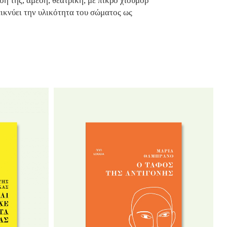
 της, άμεση, θεατρική, με πικρό χιούμορ
ικνύει την υλικότητα του σώματος ως