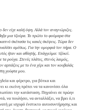
 δεν είχε καλή όψη. Αλλά τον αναγνώριζες.
ηξα μια τζούρα. Το πρώτο το φούμαρα στα
 καπνό σκέπασα τις κακές σκέψεις. Τώρα δεν
 γυαλίσει αμέσως. Για την ομορφιά τον πήρα. Ο
τός ήταν και αθλητής. Επάγγελμα: τζόκεϊ.
ε τα ρούχα. Στενές πλάτες, στενός λαιμός,
ον αρπάζεις με το ένα χέρι και τον κουβαλάς
στη χούφτα μου.
δεία και φέρετρο, για βότκα και
ει κι εκείνη πρέπει να τα κανονίσει όλα
μετωπίσει την κατάσταση. Πηγαίνει σε πρώην
τά, να πουλήσει, να ανταλλάξει, να βρει ό,τι
υνατή με ισχυρό ένστικτο αυτοσυντήρησης και