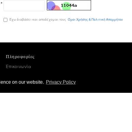
Έχω διαβάσει και αποδέχομαι τους
Όροι Χρήσης & Πολιτική Απορρήτου
Πληροφορίες
Επικοινωνία
Όροι Χρήσης & Πολιτική Απορρήτου
rience on our website.
Privacy Policy
Τρόποι Αποστολής και Πληρωμής
Επιστροφές Προϊόντων
Χονδρική διάθεση – Διανομή